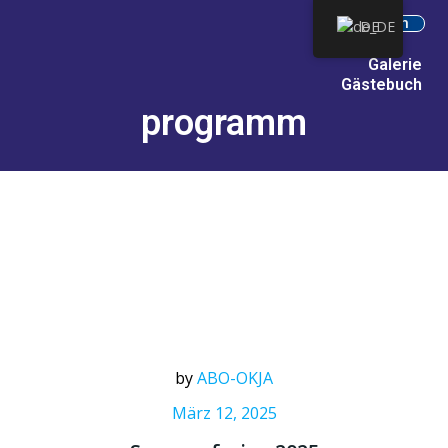
Intern
DE
Galerie
Gästebuch
programm
by
ABO-OKJA
März 12, 2025