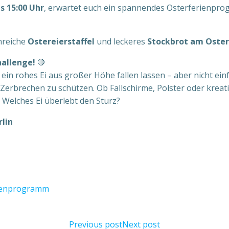
is 15:00 Uhr
, erwartet euch ein spannendes Osterferienpr
onreiche
Ostereierstaffel
und leckeres
Stockbrot am Oste
hallenge!
🛑
ein rohes Ei aus großer Höhe fallen lassen – aber nicht ein
 Zerbrechen zu schützen. Ob Fallschirme, Polster oder krea
 Welches Ei überlebt den Sturz?
lin
en
programm
Previous post
Next post