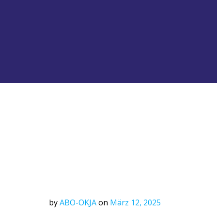
by
ABO-OKJA
on
März 12, 2025