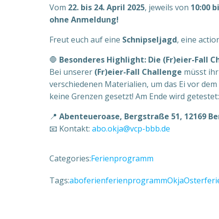
Vom
22. bis 24. April 2025
, jeweils von
10:00 b
ohne Anmeldung!
Freut euch auf eine
Schnipseljagd
, eine acti
🛑
Besonderes Highlight: Die (Fr)eier-Fall C
Bei unserer
(Fr)eier-Fall Challenge
müsst ihr 
verschiedenen Materialien, um das Ei vor dem
keine Grenzen gesetzt! Am Ende wird getestet:
📍
Abenteueroase, Bergstraße 51, 12169 Ber
📧 Kontakt:
abo.okja@vcp-bbb.de
Categories:
Ferienprogramm
Tags:
abo
ferien
ferienprogramm
Okja
Osterferi