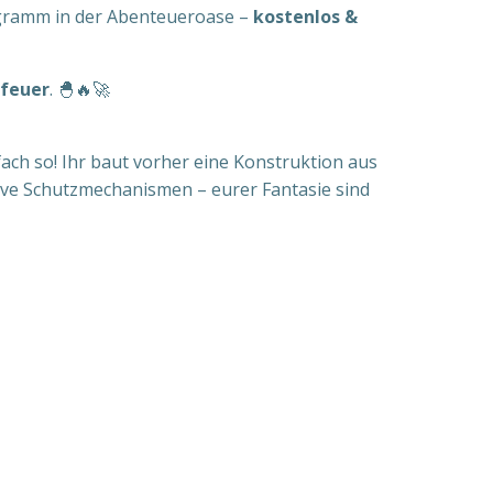
ogramm in der Abenteueroase –
kostenlos &
rfeuer
. 🐣🔥🚀
fach so! Ihr baut vorher eine Konstruktion aus
tive Schutzmechanismen – eurer Fantasie sind