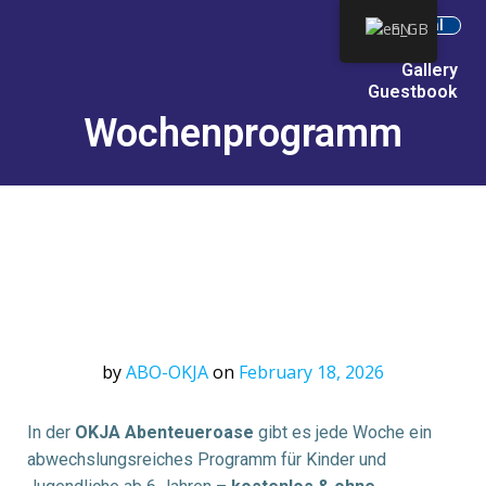
Internal
EN
Gallery
Guestbook
Wochenprogramm
by
ABO-OKJA
on
February 18, 2026
In der
OKJA Abenteueroase
gibt es jede Woche ein
abwechslungsreiches Programm für Kinder und